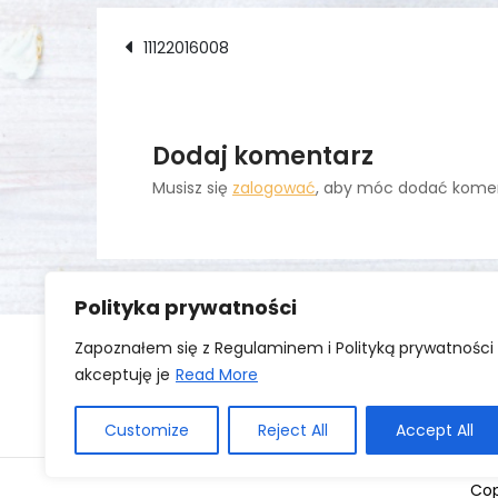
Nawigacja
11122016008
wpisu
Dodaj komentarz
Musisz się
zalogować
, aby móc dodać komen
Polityka prywatności
Zapoznałem się z Regulaminem i Polityką prywatności 
akceptuję je
Read More
Zaloguj się
Customize
Reject All
Accept All
Cop