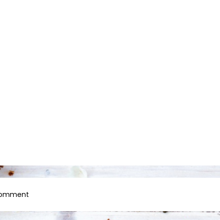
on
Comment
11122016008