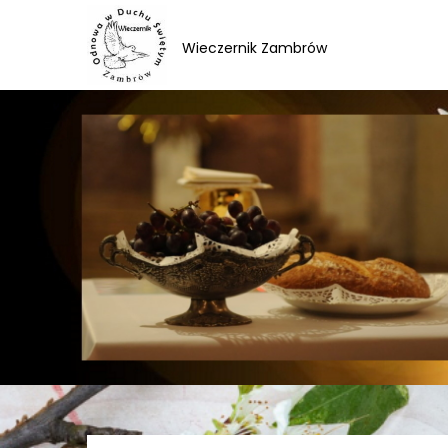
Skip
to
Wieczernik Zambrów
content