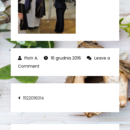
16 grudnia 2016
Leave a
on
Comment
11122016014
Nawigacja
11122016014
wpisu