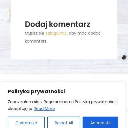
Dodaj komentarz
Musisz się
zalogować
, aby móc dodać
komentarz.
Polityka prywatności
Zaloguj się
Zapoznałem się z Regulaminem i Polityką prywatności i
akceptuję je
Read More
Copyright © All rights reserved. Theme Kourtier Blog
Customize
Reject All
Accept All
by
Creativ Themes