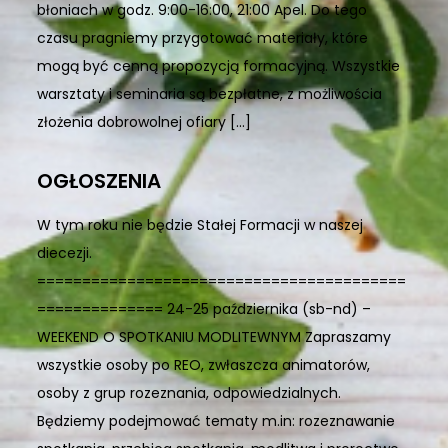
błoniach w godz. 9:00-16:00, 21:00 Apel. Do tego
czasu pragniemy przygotować materiały, które
mogą być cenną propozycją formacyjną. Wszystkie
warsztaty i seminaria są bezpłatne, z możliwościa
złożenia dobrowolnej ofiary […]
OGŁOSZENIA
W tym roku nie będzie Stałej Formacji w naszej
diecezji.
=========================================
============== 24-25 października (sb-nd) –
WEEKEND O SPOTKANIU MODLITEWNYM Zapraszamy
wszystkie osoby po REO, zwłaszcza animatorów,
osoby z grup rozeznania, odpowiedzialnych.
Będziemy podejmować tematy m.in: rozeznawanie