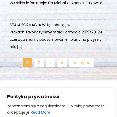
Wszelkie informacje: Ela Michalik i Andrzej Falkowski
_________________________________________
_________________________________________
STAŁA FORMACJA W tę sobotę , w
Ptakach zakończyliśmy Stałą Formacje 2019/20. 24
czerwca mamy podsumowanie i plany na przyszły
rok, […]
Stronicowanie
1
2
…
5
Następne
wpisów
Polityka prywatności
Zaloguj się
Zapoznałem się z Regulaminem i Polityką prywatności i
akceptuję je
Read More