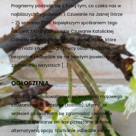
Pragniemy podzielić się z Tobą tym, co czeka nas w
najbliższych tygodniach. 1. Czuwanie na Jasnej Górze
– 25 września 2021r. Największym spotkaniem tego
roku jest XXV Ogólnopolskie Czuwanie Katolickiej
Odnowy w Duchu Świętem na Jasnej Górze, które
zgromadzi kilkadziesiąt tysięcy osób. Spotkanie jest
bezpłatne i odbędzie się na świeżym powietrzu przy
zachowaniu wszystkich […]
OGŁOSZENIA
Rada KZK zdecydowaliśmy o przesunięciu majowego
czuwania na 25 września (sobota). Ufamy, że
wrzesień pozwoli nam się zgromadzić i wspólnie
modlić, a spotkanie on-line pozostanie jedynie
alternatywną opcją. Spotkanie odbędzie się na