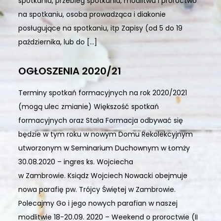
spotkania, przebieg spotkania, modlitwa i proroctwo
na spotkaniu, osoba prowadząca i diakonie
posługujące na spotkaniu, itp Zapisy (od 5 do 19
października, lub do […]
OGŁOSZENIA 2020/21
Terminy spotkań formacyjnych na rok 2020/2021
(mogą ulec zmianie) Większość spotkań
formacyjnych oraz Stała Formacja odbywać się
będzie w tym roku w nowym Domu Rekolekcyjnym
utworzonym w Seminarium Duchownym w Łomży
30.08.2020 – ingres ks. Wojciecha
w Zambrowie. Ksiądz Wojciech Nowacki obejmuje
nowa parafię pw. Trójcy Świętej w Zambrowie.
Polecajmy Go i jego nowych parafian w naszej
modlitwie 18-20.09. 2020 – Weekend o proroctwie (II