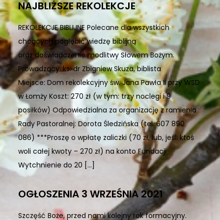
NAJBLIŻSZE REKOLEKCJE
REKOLEKCJE BIBLIJNE Polecane dla wszystkich
chcących pogłębić wiedzę biblijną
oraz doświadczenie modlitwy Słowem Bożym.
Prowadzący: ks. dr Zbigniew Skuza, biblista
Miejsce: Dom rekolekcyjny św. Jana Pawła II przy WSD
w Łomży Koszt: 270 zł (w tym: trzy noclegi i 9
posiłków) Odpowiedzialna za organizację z ramienia
Rady Pastoralnej: Dorota Śledzińska (tel. 607 890
086) ***Proszę o wpłatę zaliczki (70 zł, lub, jeśli ktoś
woli całej kwoty – 270 zł) na konto Fundacji
Wytchnienie do 20 […]
OGŁOSZENIA 3 WRZEŚNIA 2021
Szczęść Boże, przed nami kolejny rok formacyjny.