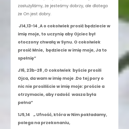
zasłużyliśmy, że jesteśmy dobrzy, ale dlatego
że On jest dobry.
J14,13-14
„
A o cokolwiek prosić będziecie w
imię moje, to uczynię aby Ojciec był
otoczony chwałą w Synu. O cokolwiek
prosić Mnie, będziecie w imię moje, Ja to
spełnię”
J16, 23b-28
„
O cokolwiek byście prosili
Ojca, da wam w imię moje .Do tej pory o
nic nie prosiliście w imię moje: proście a
otrzymacie, aby radość wasza była
pełna”
1J5,14 „ Ufność, która w Nim pokładamy,
polega na przekonaniu,