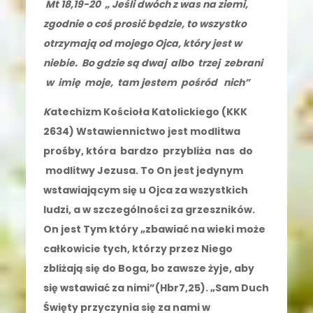
Mt 18,19-20 „ Jeśli dwóch z was na ziemi,
zgodnie o coś prosić będzie, to wszystko
otrzymają od mojego Ojca, który jest w
niebie. Bo gdzie są dwaj albo trzej zebrani
w imię moje, tam jestem pośród nich”
K
atechizm Kościoła Katolickiego
(KKK
2634) Wstawiennictwo jest modlitwa
prośby, która bardzo przybliża nas do
modlitwy Jezusa. To On jest jedynym
wstawiającym się u Ojca za wszystkich
ludzi, a w szczególności za grzeszników.
On jest Tym który „zbawiać na wieki może
całkowicie tych, którzy przez Niego
zbliżają się do Boga, bo zawsze żyje, aby
się wstawiać za nimi”(Hbr7,25). „Sam Duch
Święty przyczynia się za nami w