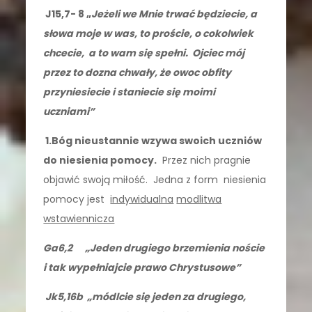
J15,7- 8 „
Jeżeli we Mnie trwać będziecie, a
słowa moje w was, to proście, o cokolwiek
chcecie, a to wam się spełni. Ojciec mój
przez to dozna chwały, że owoc obfity
przyniesiecie i staniecie się moimi
uczniami”
1.Bóg nieustannie wzywa swoich uczniów
do niesienia pomocy.
Przez nich pragnie
objawić swoją miłość. Jedna z form niesienia
pomocy jest
indywidualna
modlitwa
wstawiennicza
Ga6,2 „Jeden drugiego brzemienia noście
i tak wypełniajcie prawo Chrystusowe”
Jk5,16b „módlcie się jeden za drugiego,