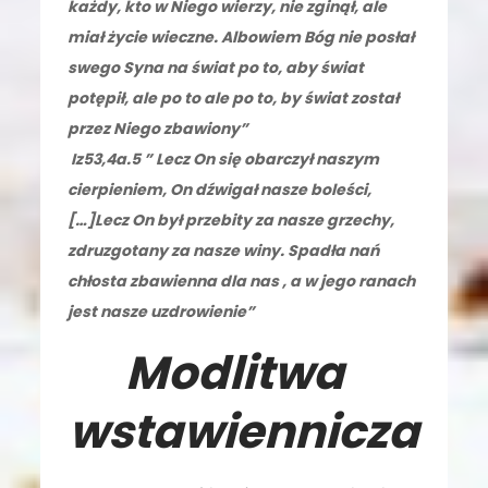
każdy, kto w Niego wierzy, nie zginął, ale
miał życie wieczne. Albowiem Bóg nie posłał
swego Syna na świat po to, aby świat
potępił, ale po to ale po to, by świat został
przez Niego zbawiony”
Iz53,4a.5
” Lecz On się obarczył naszym
cierpieniem, On dźwigał nasze boleści,
[
…]Lecz On był przebity za nasze grzechy,
zdruzgotany za nasze winy. Spadła nań
chłosta zbawienna dla nas , a w jego ranach
jest nasze uzdrowienie”
Modlitwa
wstawiennicza