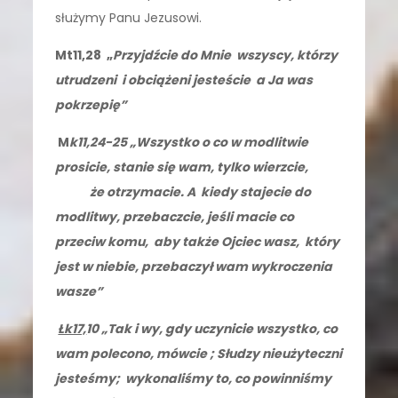
służymy Panu Jezusowi.
Mt11,28 „
Przyjdźcie do Mnie wszyscy, którzy
utrudzeni i obciążeni jesteście a Ja was
pokrzepię”
M
k11,24-25 „Wszystko o co w modlitwie
prosicie, stanie się wam, tylko wierzcie,
że otrzymacie. A kiedy stajecie do
modlitwy, przebaczcie, jeśli macie co
przeciw komu, aby także Ojciec wasz, który
jest w niebie, przebaczył wam wykroczenia
wasze”
Łk17,
1
0 „Tak i wy, gdy uczynicie wszystko, co
wam polecono, mówcie ; Słudzy nieużyteczni
jesteśmy; wykonaliśmy to, co powinniśmy