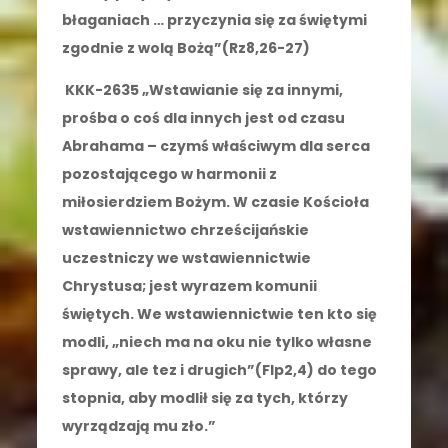
błaganiach … przyczynia się za świętymi
zgodnie z wolą Bożą”(Rz8,26-27)
KKK-2635 „Wstawianie się za innymi,
prośba o coś dla innych jest od czasu
Abrahama – czymś właściwym dla serca
pozostającego w harmonii z
miłosierdziem Bożym. W czasie Kościoła
wstawiennictwo chrześcijańskie
uczestniczy we wstawiennictwie
Chrystusa; jest wyrazem komunii
świętych. We wstawiennictwie ten kto się
modli, „niech ma na oku nie tylko własne
sprawy, ale tez i drugich
”(Flp2,4) do tego
stopnia, aby modlił się za tych, którzy
wyrządzają mu zło.”