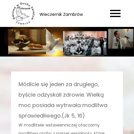
Skip
to
Wieczernik Zambrów
content
Módlcie się jeden za drugiego,
byście odzyskali zdrowie. Wielką
moc posiada wytrwała modlitwa
sprawiedliwego.(Jk 5, 16)
W modlitwie wstawienniczej otaczamy
modlitwą osoby z naszej wspólnoty, które