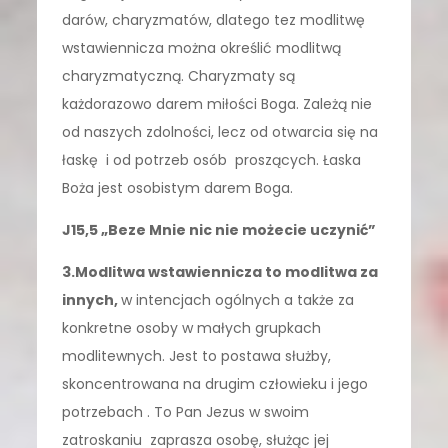
darów, charyzmatów, dlatego tez modlitwę
wstawiennicza można określić modlitwą
charyzmatyczną. Charyzmaty są
każdorazowo darem miłości Boga. Zależą nie
od naszych zdolności, lecz od otwarcia się na
łaskę i od potrzeb osób proszących. Łaska
Boża jest osobistym darem Boga.
J15,5 „Beze Mnie nic nie możecie uczynić”
3.Modlitwa wstawiennicza to modlitwa za
innych,
w intencjach ogólnych a także za
konkretne osoby w małych grupkach
modlitewnych. Jest to postawa służby,
skoncentrowana na drugim człowieku i jego
potrzebach . To Pan Jezus w swoim
zatroskaniu zaprasza osobę, służąc jej