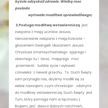
byście odzyskali zdrowie. Wielką moc
posiada
wytrwała modlitwa sprawiedliwego;
2.Posługa modlitwą wstawienniczą
jest
związana z misją uczniów Jezusa,
nierozerwanie związana z misją Kościoła –
głoszeniem Ewangelii. Ukazaniem Jezusa
Chrystusa zmartwychwstałego żyjącego i
obecnego tu i teraz, mającego moc
przemienić ludzkie życie i wybawić
człowieka z niewoli grzechu. To Duch Święty
sam przynagla nas, abyśmy modlili się za
siebie nawzajem, czyni chrześcijan zdolnymi
do modlitwy wstawienniczej. Duch Święty jest
Tym, który pomaga nam w łączności z
Bogiem, jest dawca dobrych natchnień,