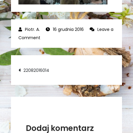
16 grudnia 2016
Leave a
on
Comment
22082016014
Nawigacja
22082016014
wpisu
Dodaj komentarz