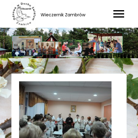
Skip
to
Wieczernik Zambrów
content