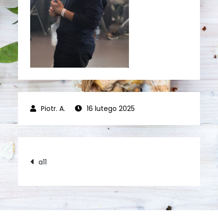
16 lutego 2025
Nawigacja
a11
wpisu