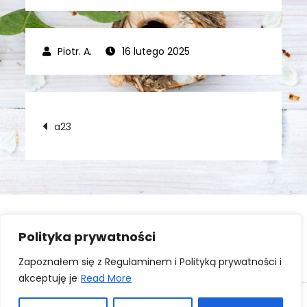
16 lutego 2025
Nawigacja
a23
wpisu
Polityka prywatności
Zaloguj się
Zapoznałem się z Regulaminem i Polityką prywatności i
akceptuję je
Read More
Copyright © All rights reserved. Theme Kourtier Blog