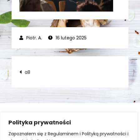
16 lutego 2025
Nawigacja
a8
wpisu
Polityka prywatności
Zaloguj się
Zapoznałem się z Regulaminem i Polityką prywatności i