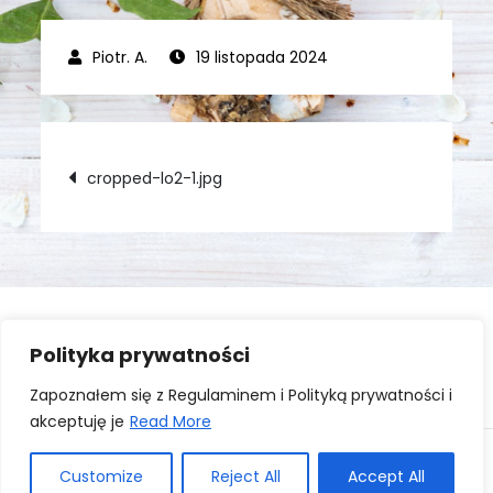
19 listopada 2024
Nawigacja
cropped-lo2-1.jpg
wpisu
Polityka prywatności
Zaloguj się
Zapoznałem się z Regulaminem i Polityką prywatności i
akceptuję je
Read More
Copyright © All rights reserved. Theme Kourtier Blog
Customize
Reject All
Accept All
by
Creativ Themes