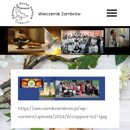
Skip
to
Wieczernik Zambrów
content
https://wieczernikzambrow.pl/wp-
content/uploads/2024/11/cropped-lo2-1.jpg