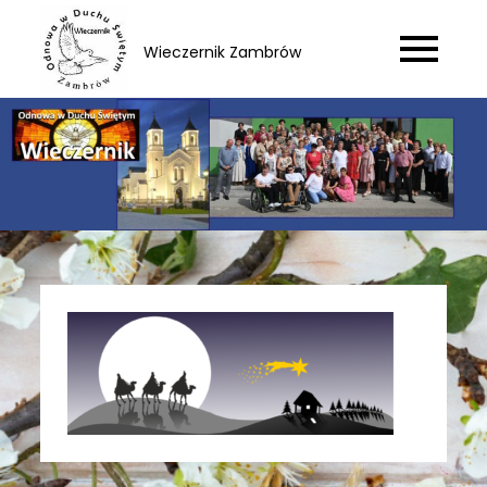
Skip
to
Wieczernik Zambrów
content