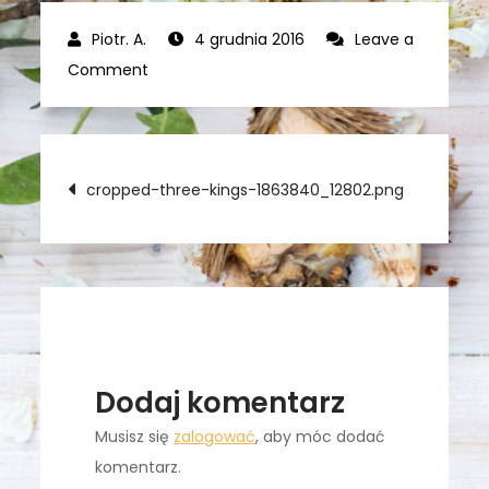
4 grudnia 2016
Leave a
on
Comment
cropped-
three-
kings-
Nawigacja
cropped-three-kings-1863840_12802.png
1863840_12802.png
wpisu
Dodaj komentarz
Musisz się
zalogować
, aby móc dodać
komentarz.