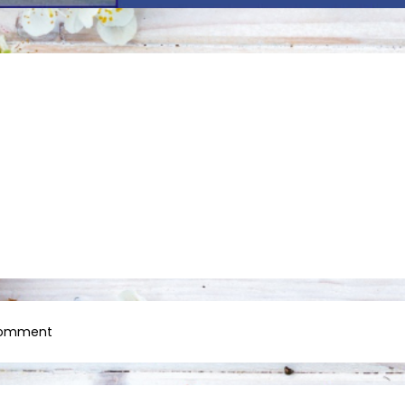
on
Comment
image001