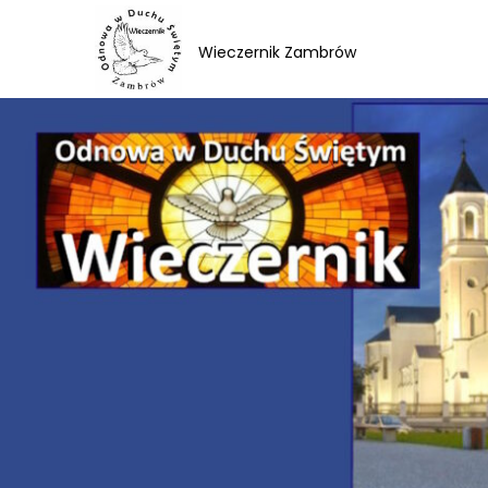
Skip
to
Wieczernik Zambrów
content