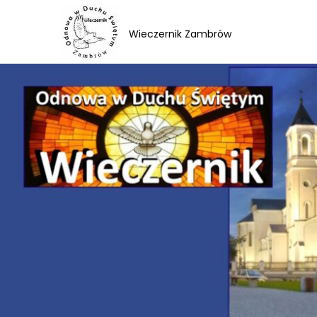
Skip
to
Wieczernik Zambrów
content