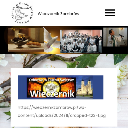
Skip
to
Wieczernik Zambrów
content
https://wieczernikzambrow.pl/wp-
content/uploads/2024/11/cropped-t23-1.jpg