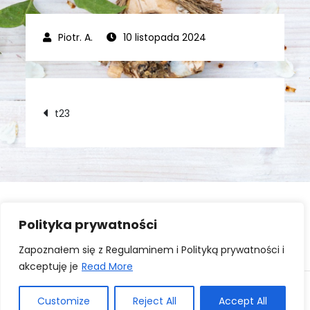
10 listopada 2024
Nawigacja
t23
wpisu
Polityka prywatności
Zaloguj się
Zapoznałem się z Regulaminem i Polityką prywatności i
akceptuję je
Read More
Copyright © All rights reserved. Theme Kourtier Blog
Customize
Reject All
Accept All