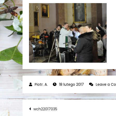
18 lutego 2017
Leave a 
Nawigacja
wch22017035