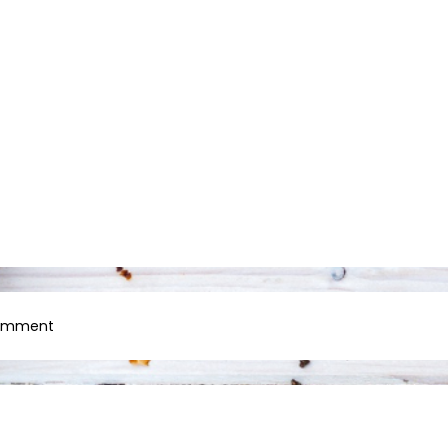
on
Comment
wch22017035