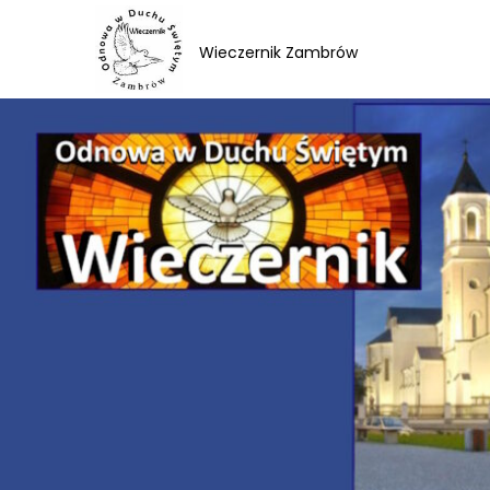
Skip
to
Wieczernik Zambrów
content