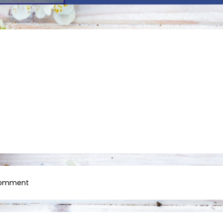
on
Comment
09102016034