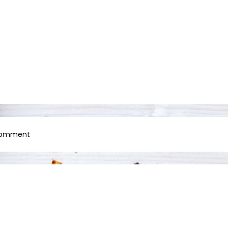
on
Comment
11122016012