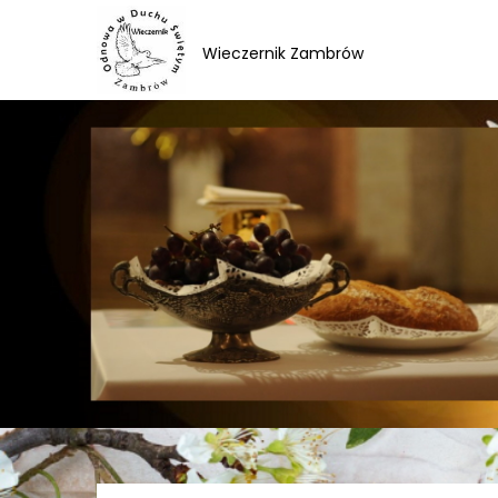
Skip
to
Wieczernik Zambrów
content