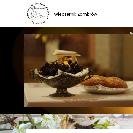
Skip
to
Wieczernik Zambrów
content