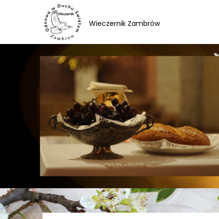
Skip
to
Wieczernik Zambrów
content