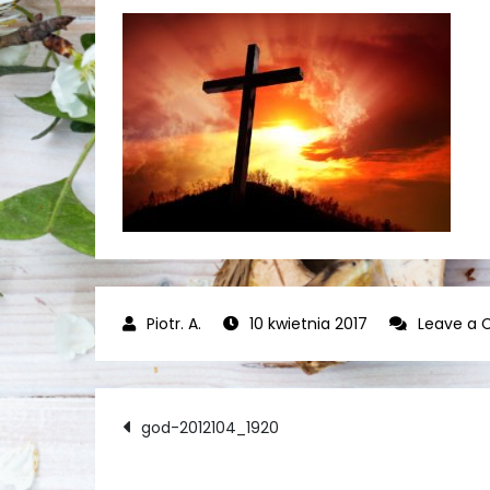
10 kwietnia 2017
Leave a
Nawigacja
god-2012104_1920