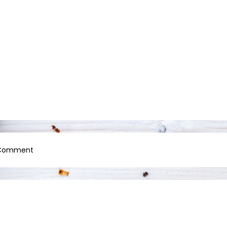
on
 Comment
god-
2012104_1920