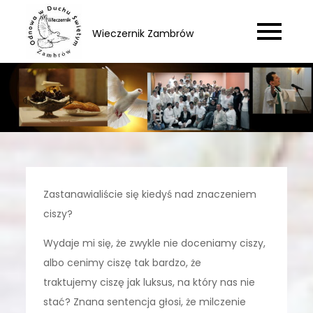
Skip
to
Wieczernik Zambrów
content
Zastanawialiście się kiedyś nad znaczeniem
ciszy?
Wydaje mi się, że zwykle nie doceniamy ciszy,
albo cenimy ciszę tak bardzo, że
traktujemy ciszę jak luksus, na który nas nie
stać? Znana sentencja głosi, że milczenie