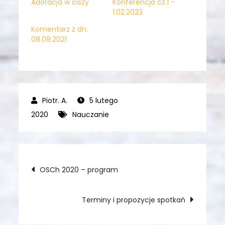
Adoracja w ciszy
Konferencja cz.1 –
1.02.2023
Komentarz z dn.
08.09.2021
5 lutego
2020
Nauczanie
Nawigacja
OSCh 2020 – program
wpisu
Terminy i propozycje spotkań