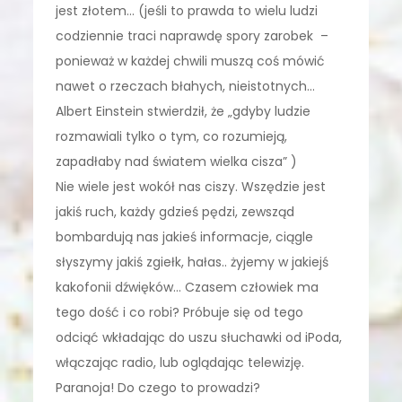
jest złotem… (jeśli to prawda to wielu ludzi
codziennie traci naprawdę spory zarobek –
ponieważ w każdej chwili muszą coś mówić
nawet o rzeczach błahych, nieistotnych…
Albert Einstein stwierdził, że „gdyby ludzie
rozmawiali tylko o tym, co rozumieją,
zapadłaby nad światem wielka cisza” )
Nie wiele jest wokół nas ciszy. Wszędzie jest
jakiś ruch, każdy gdzieś pędzi, zewsząd
bombardują nas jakieś informacje, ciągle
słyszymy jakiś zgiełk, hałas.. żyjemy w jakiejś
kakofonii dźwięków… Czasem człowiek ma
tego dość i co robi? Próbuje się od tego
odciąć wkładając do uszu słuchawki od iPoda,
włączając radio, lub oglądając telewizję.
Paranoja! Do czego to prowadzi?