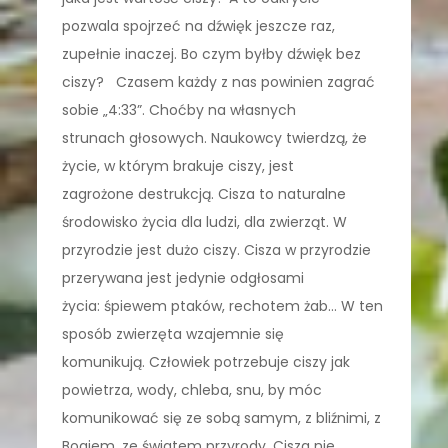
pozwala spojrzeć na dźwięk jeszcze raz,
zupełnie inaczej. Bo czym byłby dźwięk bez
ciszy? Czasem każdy z nas powinien zagrać
sobie „4:33”. Choćby na własnych
strunach głosowych. Naukowcy twierdzą, że
życie, w którym brakuje ciszy, jest
zagrożone destrukcją. Cisza to naturalne
środowisko życia dla ludzi, dla zwierząt. W
przyrodzie jest dużo ciszy. Cisza w przyrodzie
przerywana jest jedynie odgłosami
życia: śpiewem ptaków, rechotem żab… W ten
sposób zwierzęta wzajemnie się
komunikują. Człowiek potrzebuje ciszy jak
powietrza, wody, chleba, snu, by móc
komunikować się ze sobą samym, z bliźnimi, z
Bogiem, ze światem przyrody. Cisza nie