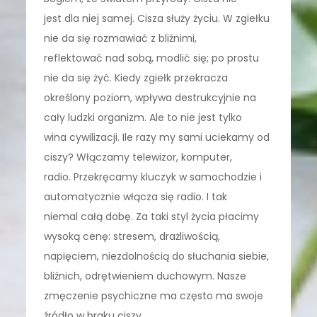
jest dla niej samej. Cisza służy życiu. W zgiełku
nie da się rozmawiać z bliźnimi,
reflektować nad sobą, modlić się; po prostu
nie da się żyć. Kiedy zgiełk przekracza
określony poziom, wpływa destrukcyjnie na
cały ludzki organizm. Ale to nie jest tylko
wina cywilizacji. Ile razy my sami uciekamy od
ciszy? Włączamy telewizor, komputer,
radio. Przekręcamy kluczyk w samochodzie i
automatycznie włącza się radio. I tak
niemal całą dobę. Za taki styl życia płacimy
wysoką cenę: stresem, drażliwością,
napięciem, niezdolnością do słuchania siebie,
bliźnich, odrętwieniem duchowym. Nasze
zmęczenie psychiczne ma często ma swoje
źródło w braku ciszy.