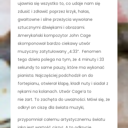
ujawnia się wszystko to, co udaje nam się
zdusić i zdławić poprzez krzyk, hałas,
gwałtowne i silne przeżycia wywołane
sztucznymi dźwiękami i obrazami.
Amerykański kompozytor John Cage
skomponował bardzo ciekawy utwór
muzyczny zatytułowany „4:33”. Fenomen
tego dzieła polega na tym, że 4 minuty i 33
sekundy to same pauzy, które ma wykonać
pianista. Najczęściej podchodził on do
fortepianu, otwierał klapę, kładł nuty i siadał z
rękami na kolanach. Utwór Cage’a to
nie żart. To zachęta do uważności. Mówi się, że
odkrył on ciszę dla świata muzyki,
przypomniał całemu artystycznemu światu
jaka jest wartość ciszy! A to odkrycie