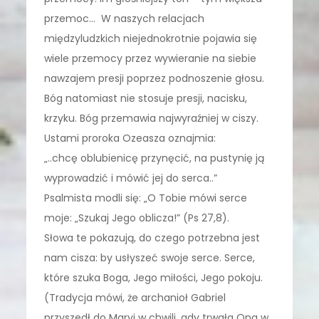
przemoc… W naszych relacjach
międzyludzkich niejednokrotnie pojawia się
wiele przemocy przez wywieranie na siebie
nawzajem presji poprzez podnoszenie głosu.
Bóg natomiast nie stosuje presji, nacisku,
krzyku. Bóg przemawia najwyraźniej w ciszy.
Ustami proroka Ozeasza oznajmia:
„..chcę oblubienicę przynęcić, na pustynię ją
wyprowadzić i mówić jej do serca..”
Psalmista modli się: „O Tobie mówi serce
moje: „Szukaj Jego oblicza!” (Ps 27,8).
Słowa te pokazują, do czego potrzebna jest
nam cisza: by usłyszeć swoje serce. Serce,
które szuka Boga, Jego miłości, Jego pokoju.
(Tradycja mówi, że archanioł Gabriel
przyszedł do Maryi w chwili, gdy trwała Ona w