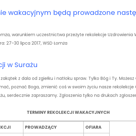
esie wakacyjnym będą prowadzone nastę
D Łomża, warunkiem uczestnictwa przeżyte rekolekcje Uzdrowieni
ra: 27-30 lipca 2017, WSD Łomża
ji w Surażu
zakątek z dala od zgiełku i natłoku spraw. Tylko Bóg i Ty. Może
rzymać, poznać Boga, zmienić coś w swoim życiu nasze rekolekcje 
, serdecznie zapraszamy. Zgłoszenia tylko na drukach zgłoszen
TERMINY REKOLEKCJI WAKACYJNYCH
KCJI
PROWADZĄCY
OFIARA