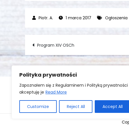
1 marca 2017
Ogłoszenia
Nawigacja
Program XIV OSCh
wpisu
Polityka prywatności
Zapoznałem się z Regulaminem i Polityką prywatności 
akceptuję je
Read More
Zaloguj się
Customize
Reject All
Accept All
Cop