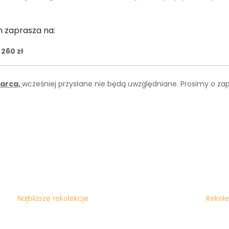
h zaprasza na:
260 zł
marca,
wcześniej przysłane nie będą uwzględniane. Prosimy o za
Najbliższe rekolekcje
Rekole