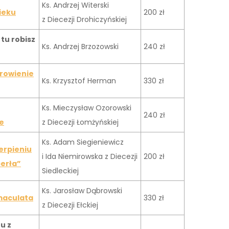
Ks. Andrzej Witerski
wieku
200 zł
z Diecezji Drohiczyńskiej
tu robisz
Ks. Andrzej Brzozowski
240 zł
rowienie
Ks. Krzysztof Herman
330 zł
Ks. Mieczysław Ozorowski
240 zł
e
z Diecezji Łomżyńskiej
Ks. Adam Siegieniewicz
ierpieniu
i Ida Niemirowska z Diecezji
200 zł
erła”
Siedleckiej
Ks. Jarosław Dąbrowski
maculata
330 zł
z Diecezji Ełckiej
u z