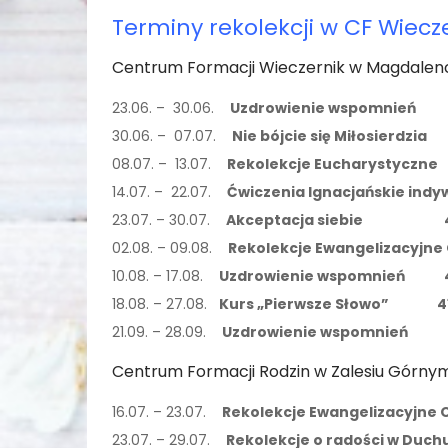
Terminy rekolekcji w CF Wiec
Centrum Formacji Wieczernik w Magdalenc
23.06. – 30.06.
Uzdrowienie wspomnień 41
30.06. – 07.07.
Nie bójcie się Miłosierdzi
08.07. – 13.07.
Rekolekcje Eucharystyczne 3
14.07. – 22.07.
Ćwiczenia Ignacjańskie ind
23.07. – 30.07.
Akceptacja siebie 410 z
02.08. – 09.08.
Rekolekcje Ewangelizacyjn
10.08. – 17.08.
Uzdrowienie wspomnień 410 
18.08. – 27.08.
Kurs „Pierwsze Słowo” 410 z
21.09. – 28.09.
Uzdrowienie wspomnień
Centrum Formacji Rodzin w Zalesiu Górnym
16.07. – 23.07.
Rekolekcje Ewangelizacyjn
23.07. – 29.07.
Rekolekcje o radości w Duch