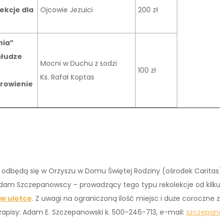
ekcje dla
Ojcowie Jezuici
200 zł
nia”
słudze
Mocni w Duchu z Łodzi
z
100 zł
Ks. Rafał Koptas
drowienie
będą się w Orzyszu w Domu Świętej Rodziny (ośrodek Caritas) w
 Adam Szczepanowscy – prowadzący tego typu rekolekcje od kilkun
w ulotce
. Z uwagi na ograniczoną ilość miejsc i duże coroczne
 zapisy: Adam E. Szczepanowski k. 500-246-713, e-mail:
szczepa