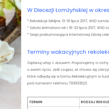
W Diecezji Łomżyńskiej w okr
* Rekolekcje biblijne: 13-16 lipca 2017, WSD Łomża
* Szkoła Animatora rok I: 16-23 lipca 2017, WS
* Sesja podsumowująca Internetową Szkołę Lide
Terminy wakacyjnych rekolekc
Zaplanuj urlop z Jezusem. Proponujemy ci cichy 
o swoim życiu. Jeśli czujesz, że chcesz się zat
które odbędą się w Domu Rekolekcyjnym w Surażu
pod numerem telefonu 793933523.
TERMIN
RODZAJ REKOLE