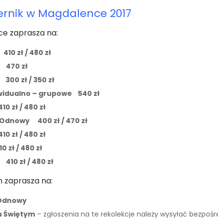
zernik w Magdalence 2017
e zaprasza na:
0 zł / 480 zł
a 470 zł
00 zł / 350 zł
ywidualno – grupowe 540 zł
ł / 480 zł
e Odnowy
400 zł / 470 zł
zł / 480 zł
ł / 480 zł
410 zł / 480 zł
 zaprasza na:
e Odnowy
u Świętym
– zgłoszenia na te rekolekcje należy wysyłać bezpoś