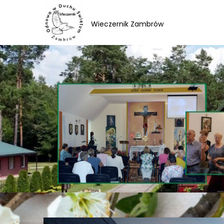
Skip
to
Wieczernik Zambrów
content