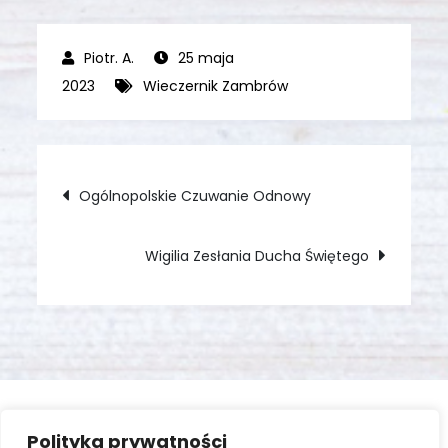
25 maja
2023
Wieczernik Zambrów
Nawigacja
Ogólnopolskie Czuwanie Odnowy
wpisu
Wigilia Zesłania Ducha Świętego
Polityka prywatności
Zaloguj się