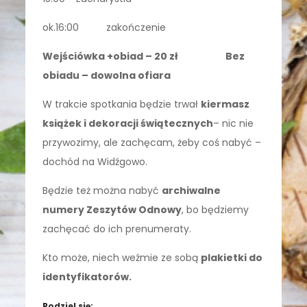
ok.16:00 zakończenie
Wejściówka +obiad – 20 zł Bez
obiadu – dowolna ofiara
W trakcie spotkania będzie trwał
kiermasz
książek i dekoracji świątecznych
– nic nie
przywozimy, ale zachęcam, żeby coś nabyć –
dochód na Widźgowo.
Będzie też można nabyć
archiwalne
numery Zeszytów Odnowy
, bo będziemy
zachęcać do ich prenumeraty.
Kto może, niech weźmie ze sobą
plakietki do
identyfikatorów.
Podziel się: