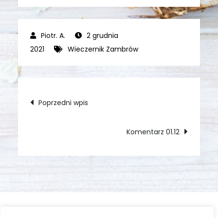
2 grudnia
2021
Wieczernik Zambrów
Nawigacja
Poprzedni wpis
wpisu
Komentarz 01.12