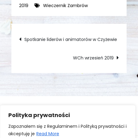
2019
Wieczernik Zambrów
Nawigacja
Spotkanie liderów i animatorów w Czyżewie
wpisu
WCh wrzesień 2019
Polityka prywatności
Zaloguj się
Zapoznałem się z Regulaminem i Polityką prywatności i
akceptuję je
Read More