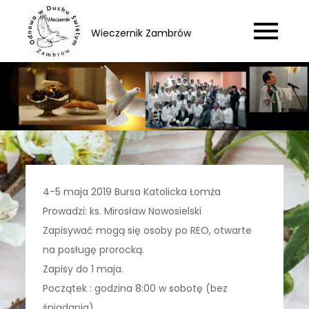
Skip
to
Wieczernik Zambrów
content
4-5 maja 2019 Bursa Katolicka Łomża
Prowadzi: ks. Mirosław Nowosielski
Zapisywać mogą się osoby po REO, otwarte
na posługę prorocką.
Zapisy do 1 maja.
Początek : godzina 8:00 w sobotę (bez
śniadania)