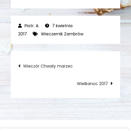
7 kwietnia
2017
Wieczernik Zambrów
Nawigacja
Wieczór Chwały marzec
wpisu
Wielkanoc 2017