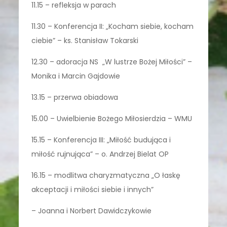
11.15 – refleksja w parach
11.30 – Konferencja II: „Kocham siebie, kocham
ciebie” – ks. Stanisław Tokarski
12.30 – adoracja NS „W lustrze Bożej Miłości” –
Monika i Marcin Gajdowie
13.15 – przerwa obiadowa
15.00 – Uwielbienie Bożego Miłosierdzia – WMU
15.15 – Konferencja III: „Miłość budująca i
miłość rujnująca” – o. Andrzej Bielat OP
16.15 – modlitwa charyzmatyczna „O łaskę
akceptacji i miłości siebie i innych”
– Joanna i Norbert Dawidczykowie