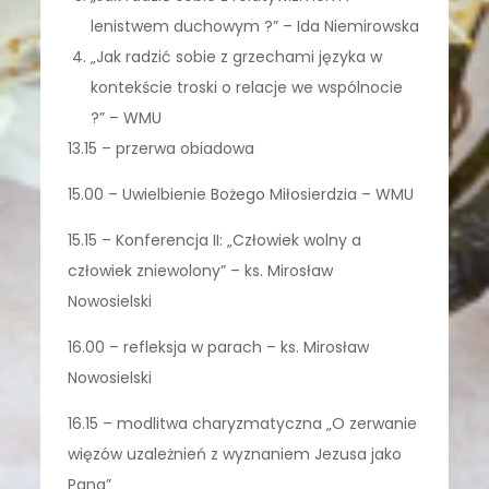
lenistwem duchowym ?” – Ida Niemirowska
„Jak radzić sobie z grzechami języka w
kontekście troski o relacje we wspólnocie
?” – WMU
13.15 – przerwa obiadowa
15.00 – Uwielbienie Bożego Miłosierdzia – WMU
15.15 – Konferencja II: „Człowiek wolny a
człowiek zniewolony” – ks. Mirosław
Nowosielski
16.00 – refleksja w parach – ks. Mirosław
Nowosielski
16.15 – modlitwa charyzmatyczna „O zerwanie
więzów uzależnień z wyznaniem Jezusa jako
Pana”