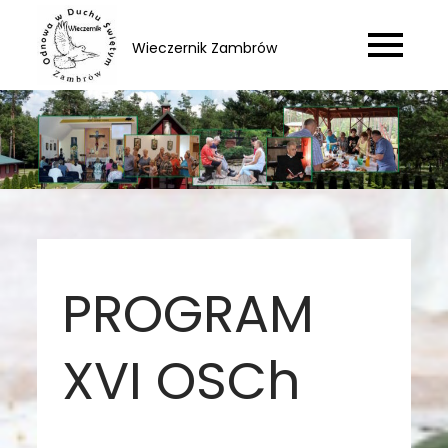
Skip
to
Wieczernik Zambrów
content
PROGRAM
XVI OSCh