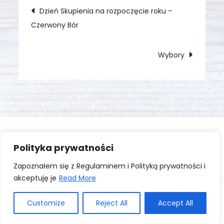
Nawigacja
Dzień Skupienia na rozpoczęcie roku –
Czerwony Bór
wpisu
Wybory
Polityka prywatności
Zaloguj się
Zapoznałem się z Regulaminem i Polityką prywatności i
akceptuję je
Read More
Copyright © All rights reserved. Theme Kourtier Blog
Customize
Reject All
Accept All
by
Creativ Themes