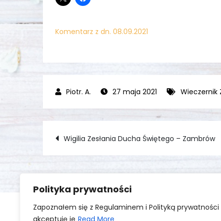
Komentarz z dn. 08.09.2021
27 maja 2021
Wieczernik
Nawigacja
Wigilia Zesłania Ducha Świętego – Zambrów
wpisu
Polityka prywatności
Zapoznałem się z Regulaminem i Polityką prywatności 
akceptuję je
Read More