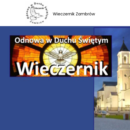
Skip
to
Wieczernik Zambrów
content