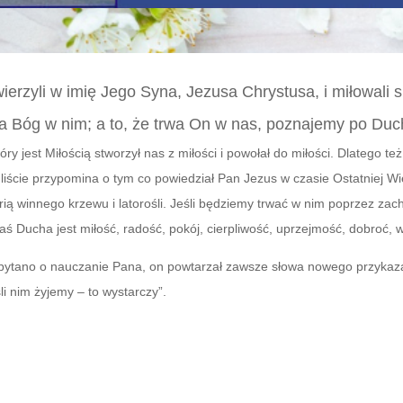
ierzyli w imię Jego Syna, Jezusa Chrystusa, i miłowali 
a Bóg w nim; a to, że trwa On w nas, poznajemy po Duc
tóry jest Miłością stworzył nas z miłości i powołał do miłości. Dlatego 
liście przypomina o tym co powiedział Pan Jezus w czasie Ostatniej Wi
orią winnego krzewu i latorośli. Jeśli będziemy trwać w nim poprzez z
ucha jest miłość, radość, pokój, cierpliwość, uprzejmość, dobroć, w
 – pytano o nauczanie Pana, on powtarzał zawsze słowa nowego przykaz
li nim żyjemy – to wystarczy”.