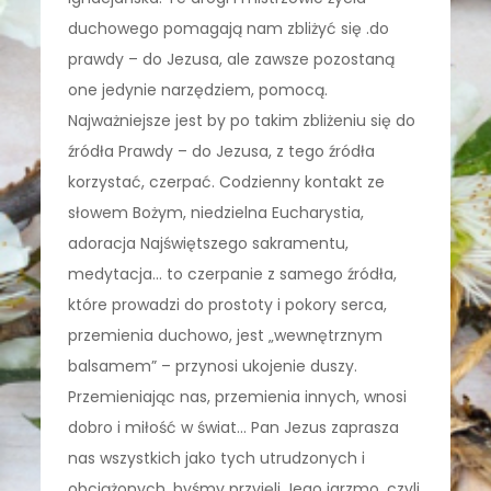
duchowego pomagają nam zbliżyć się .do
prawdy – do Jezusa, ale zawsze pozostaną
one jedynie narzędziem, pomocą.
Najważniejsze jest by po takim zbliżeniu się do
źródła Prawdy – do Jezusa, z tego źródła
korzystać, czerpać. Codzienny kontakt ze
słowem Bożym, niedzielna Eucharystia,
adoracja Najświętszego sakramentu,
medytacja… to czerpanie z samego źródła,
które prowadzi do prostoty i pokory serca,
przemienia duchowo, jest „wewnętrznym
balsamem” – przynosi ukojenie duszy.
Przemieniając nas, przemienia innych, wnosi
dobro i miłość w świat… Pan Jezus zaprasza
nas wszystkich jako tych utrudzonych i
obciążonych, byśmy przyjęli Jego jarzmo, czyli