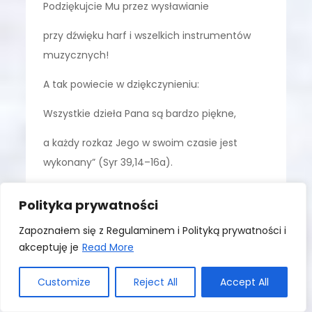
Podziękujcie Mu przez wysławianie
przy dźwięku harf i wszelkich instrumentów
muzycznych!
A tak powiecie w dziękczynieniu:
Wszystkie dzieła Pana są bardzo piękne,
a każdy rozkaz Jego w swoim czasie jest
wykonany” (Syr 39,14–16a).
Podziel się:
Polityka prywatności
Zapoznałem się z Regulaminem i Polityką prywatności i
akceptuję je
Read More
Komentarz do słowa
Konferencja cz.2
ŚWIĘTOŚĆ KOŚCIOŁA
Customize
Reject All
Accept All
04.05.2021