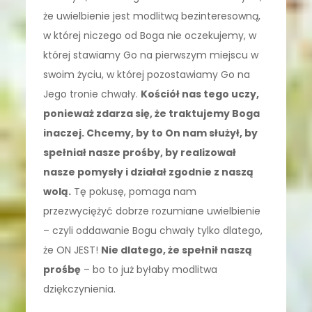
że uwielbienie jest modlitwą bezinteresowną,
w której niczego od Boga nie oczekujemy, w
której stawiamy Go na pierwszym miejscu w
swoim życiu, w której pozostawiamy Go na
Jego tronie chwały.
Kościół nas tego uczy,
ponieważ zdarza się, że traktujemy Boga
inaczej. Chcemy, by to On nam służył, by
spełniał nasze prośby, by realizował
nasze pomysły i działał zgodnie z naszą
wolą.
Tę pokusę, pomaga nam
przezwyciężyć dobrze rozumiane uwielbienie
– czyli oddawanie Bogu chwały tylko dlatego,
że ON JEST!
Nie dlatego, że spełnił naszą
prośbę
– bo to już byłaby modlitwa
dziękczynienia.