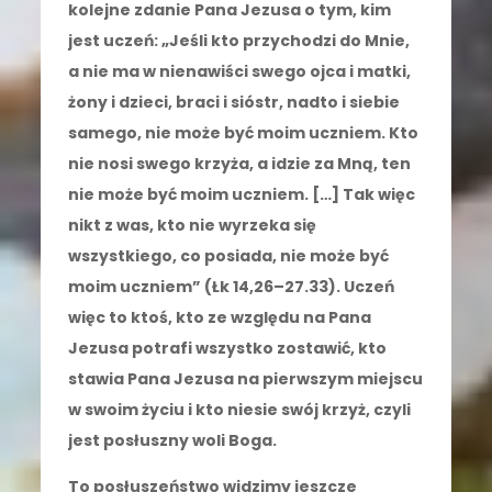
kolejne zdanie Pana Jezusa o tym, kim
jest uczeń: „Jeśli kto przychodzi do Mnie,
a nie ma w nienawiści swego ojca i matki,
żony i dzieci, braci i sióstr, nadto i siebie
samego, nie może być moim uczniem. Kto
nie nosi swego krzyża, a idzie za Mną, ten
nie może być moim uczniem. […] Tak więc
nikt z was, kto nie wyrzeka się
wszystkiego, co posiada, nie może być
moim uczniem” (Łk 14,26–27.33). Uczeń
więc to ktoś, kto ze względu na Pana
Jezusa potrafi wszystko zostawić, kto
stawia Pana Jezusa na pierwszym miejscu
w swoim życiu i kto niesie swój krzyż, czyli
jest posłuszny woli Boga.
To posłuszeństwo widzimy jeszcze