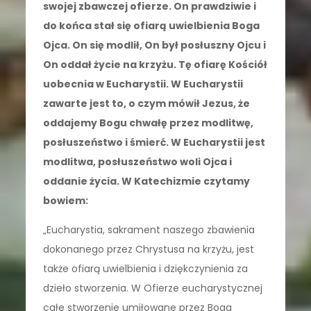
swojej zbawczej ofierze. On prawdziwie i
do końca stał się ofiarą uwielbienia Boga
Ojca. On się modlił, On był posłuszny Ojcu i
On oddał życie na krzyżu. Tę ofiarę Kościół
uobecnia w Eucharystii. W Eucharystii
zawarte jest to, o czym mówił Jezus, że
oddajemy Bogu chwałę przez modlitwę,
posłuszeństwo i śmierć. W Eucharystii jest
modlitwa, posłuszeństwo woli Ojca i
oddanie życia. W Katechizmie czytamy
bowiem:
„Eucharystia, sakrament naszego zbawienia
dokonanego przez Chrystusa na krzyżu, jest
także ofiarą uwielbienia i dziękczynienia za
dzieło stworzenia. W Ofierze eucharystycznej
całe stworzenie umiłowane przez Boga