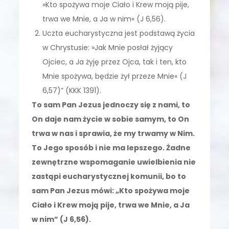
»Kto spożywa moje Ciało i Krew moją pije,
trwa we Mnie, a Ja w nim« (J 6,56).
Uczta eucharystyczna jest podstawą życia
w Chrystusie: »Jak Mnie posłał żyjący
Ojciec, a Ja żyję przez Ojca, tak i ten, kto
Mnie spożywa, będzie żył przeze Mnie« (J
6,57)” (KKK 1391).
To sam Pan Jezus jednoczy się z nami, to
On daje nam życie w sobie samym, to On
trwa w nas i sprawia, że my trwamy w Nim.
To Jego sposób i nie ma lepszego. Żadne
zewnętrzne wspomaganie uwielbienia nie
zastąpi eucharystycznej komunii, bo to
sam Pan Jezus mówi: „Kto spożywa moje
Ciało i Krew moją pije, trwa we Mnie, a Ja
w nim” (J 6,56).