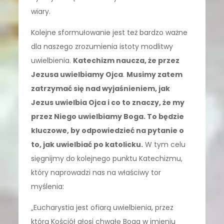
wiary.
Kolejne sformułowanie jest też bardzo ważne
dla naszego zrozumienia istoty modlitwy
uwielbienia.
Katechizm naucza, że przez
Jezusa uwielbiamy Ojca
.
Musimy zatem
zatrzymać się nad wyjaśnieniem, jak
Jezus uwielbia Ojca i co to znaczy, że my
przez Niego uwielbiamy Boga. To będzie
kluczowe, by odpowiedzieć na pytanie o
to, jak uwielbiać po katolicku.
W tym celu
sięgnijmy do kolejnego punktu Katechizmu,
który naprowadzi nas na właściwy tor
myślenia:
„Eucharystia jest ofiarą uwielbienia, przez
którą Kościół głosi chwałę Boga w imieniu