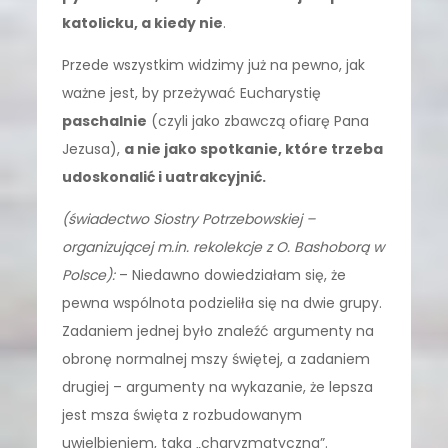
katolicku, a kiedy nie
.
Przede wszystkim widzimy już na pewno, jak
ważne jest, by przeżywać Eucharystię
paschalnie
(czyli jako zbawczą ofiarę Pana
Jezusa),
a nie jako spotkanie, które trzeba
udoskonalić i uatrakcyjnić.
(świadectwo Siostry Potrzebowskiej –
organizującej m.in. rekolekcje z O. Bashoborą w
Polsce):
– Niedawno dowiedziałam się, że
pewna wspólnota podzieliła się na dwie grupy.
Zadaniem jednej było znaleźć argumenty na
obronę normalnej mszy świętej, a zadaniem
drugiej – argumenty na wykazanie, że lepsza
jest msza święta z rozbudowanym
uwielbieniem, taka „charyzmatyczna”.