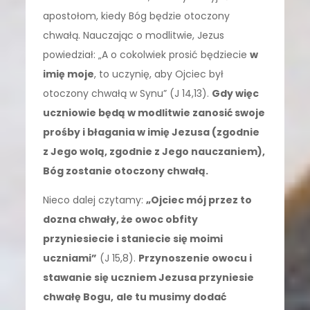
apostołom, kiedy Bóg będzie otoczony
chwałą. Nauczając o modlitwie, Jezus
powiedział: „A o cokolwiek prosić będziecie
w
imię moje
, to uczynię, aby Ojciec był
otoczony chwałą w Synu” (J 14,13).
Gdy więc
uczniowie będą w modlitwie zanosić swoje
prośby i błagania w imię Jezusa (zgodnie
z Jego wolą, zgodnie z Jego nauczaniem),
Bóg zostanie otoczony chwałą.
Nieco dalej czytamy:
„Ojciec mój przez to
dozna chwały, że owoc obfity
przyniesiecie i staniecie się moimi
uczniami”
(J 15,8).
Przynoszenie owocu i
stawanie się uczniem Jezusa przyniesie
chwałę Bogu,
ale tu musimy dodać