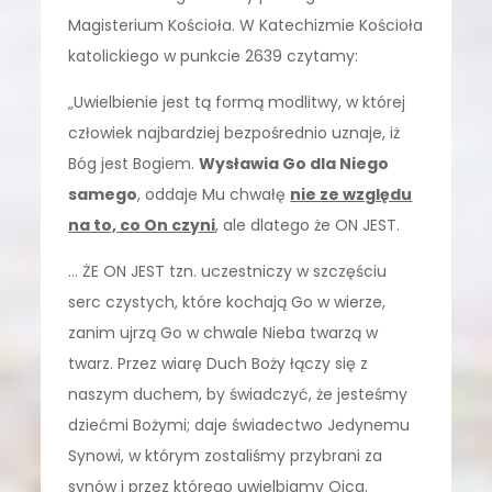
Magisterium Kościoła. W Katechizmie Kościoła
katolickiego w punkcie 2639 czytamy:
„Uwielbienie jest tą formą modlitwy, w której
człowiek najbardziej bezpośrednio uznaje, iż
Bóg jest Bogiem.
Wysławia Go dla Niego
samego
, oddaje Mu chwałę
nie ze względu
na to, co On czyni
, ale dlatego że ON JEST.
… ŻE ON JEST tzn. uczestniczy w szczęściu
serc czystych, które kochają Go w wierze,
zanim ujrzą Go w chwale Nieba twarzą w
twarz. Przez wiarę Duch Boży łączy się z
naszym duchem, by świadczyć, że jesteśmy
dziećmi Bożymi; daje świadectwo Jedynemu
Synowi, w którym zostaliśmy przybrani za
synów i przez którego uwielbiamy Ojca.