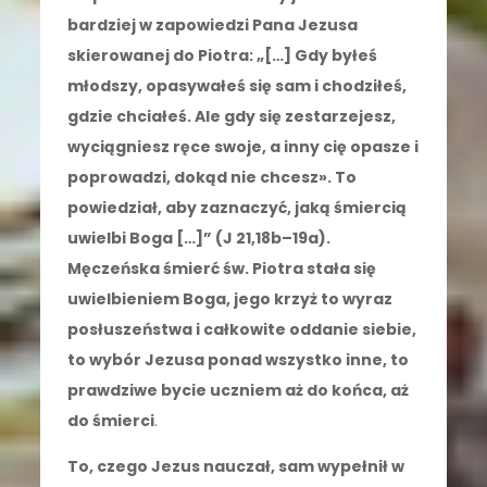
bardziej w zapowiedzi Pana Jezusa
skierowanej do Piotra: „[…] Gdy byłeś
młodszy, opasywałeś się sam i chodziłeś,
gdzie chciałeś. Ale gdy się zestarzejesz,
wyciągniesz ręce swoje, a inny cię opasze i
poprowadzi, dokąd nie chcesz». To
powiedział, aby zaznaczyć, jaką śmiercią
uwielbi Boga […]” (J 21,18b–19a).
Męczeńska śmierć św. Piotra stała się
uwielbieniem Boga, jego krzyż to wyraz
posłuszeństwa i całkowite oddanie siebie,
to wybór Jezusa ponad wszystko inne, to
prawdziwe bycie uczniem aż do końca, aż
do śmierci
.
To, czego Jezus nauczał, sam wypełnił w