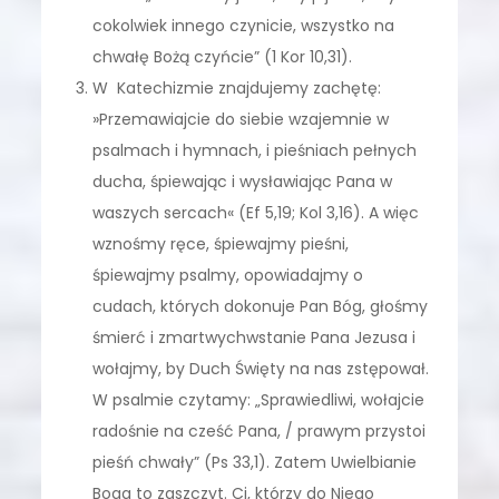
cokolwiek innego czynicie, wszystko na
chwałę Bożą czyńcie” (1 Kor 10,31).
W Katechizmie znajdujemy zachętę:
»Przemawiajcie do siebie wzajemnie w
psalmach i hymnach, i pieśniach pełnych
ducha, śpiewając i wysławiając Pana w
waszych sercach« (Ef 5,19; Kol 3,16). A więc
wznośmy ręce, śpiewajmy pieśni,
śpiewajmy psalmy, opowiadajmy o
cudach, których dokonuje Pan Bóg, głośmy
śmierć i zmartwychwstanie Pana Jezusa i
wołajmy, by Duch Święty na nas zstępował.
W psalmie czytamy: „Sprawiedliwi, wołajcie
radośnie na cześć Pana, / prawym przystoi
pieśń chwały” (Ps 33,1). Zatem Uwielbianie
Boga to zaszczyt. Ci, którzy do Niego