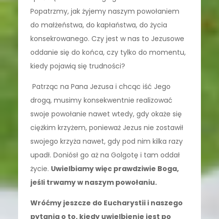
Popatrzmy, jak żyjemy naszym powołaniem
do małżeństwa, do kapłaństwa, do życia
konsekrowanego. Czy jest w nas to Jezusowe
oddanie się do końca, czy tylko do momentu,
kiedy pojawią się trudności?
Patrząc na Pana Jezusa i chcąc iść Jego
drogą, musimy konsekwentnie realizować
swoje powołanie nawet wtedy, gdy okaże się
ciężkim krzyżem, ponieważ Jezus nie zostawił
swojego krzyża nawet, gdy pod nim kilka razy
upadł. Doniósł go aż na Golgotę i tam oddał
życie.
Uwielbiamy więc prawdziwie Boga,
jeśli trwamy w naszym powołaniu.
Wróćmy jeszcze do Eucharystii i naszego
pytania o to, kiedy uwielbienie jest po