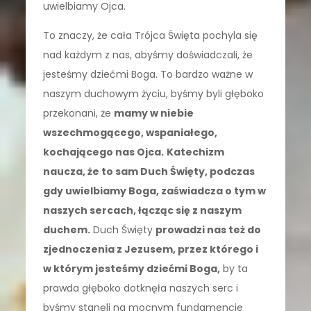
uwielbiamy Ojca.
To znaczy, że cała Trójca Święta pochyla się
nad każdym z nas, abyśmy doświadczali, że
jesteśmy dziećmi Boga. To bardzo ważne w
naszym duchowym życiu, byśmy byli głęboko
przekonani, że
mamy w niebie
wszechmogącego, wspaniałego,
kochającego nas Ojca.
Katechizm
naucza, że to sam Duch Święty, podczas
gdy uwielbiamy Boga, zaświadcza o tym w
naszych sercach, łącząc się z naszym
duchem.
Duch Święty
prowadzi nas też do
zjednoczenia z Jezusem, przez którego i
w którym jesteśmy dziećmi Boga,
by ta
prawda głęboko dotknęła naszych serc i
byśmy stanęli na mocnym fundamencie