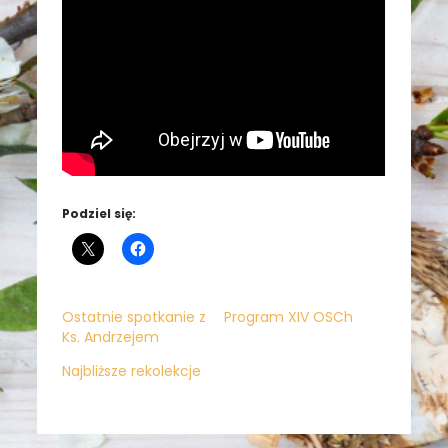
Podziel się:
Ostatnie spotkanie z
Program XIV OSCh
Ks. Andrzejem
Najbliższe rekolekcje