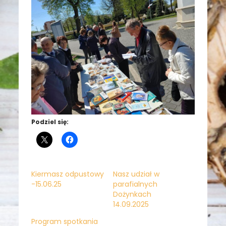
Podziel się:
Kiermasz odpustowy
Nasz udział w
-15.06.25
parafialnych
Dożynkach
14.09.2025
Program spotkania