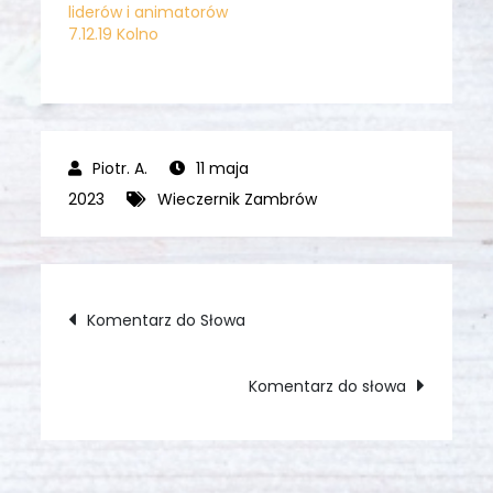
liderów i animatorów
7.12.19 Kolno
11 maja
2023
Wieczernik Zambrów
Nawigacja
Komentarz do Słowa
wpisu
Komentarz do słowa